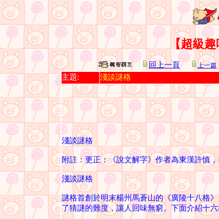
【超級趣
回上一頁
上一篇
主題:
淺談謎格
淺談謎格
附註：更正：《說文解字》作者為東漢許慎，
淺談謎格
謎格首創於明末楊州馬蒼山的《廣陵十八格》
了猜謎的難度，讓人回味無窮。下面介紹十六