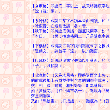
【亥豕格】即謎底二字以上，故意將謎底字唸
『沈（沉）陽』。
【系鈴格】即謎底某字不讀本音而圈讀。如『
（唸假音）在這裡改讀（谷）音。
【秋千格】即將謎底倒讀，謎底限兩字。如『
『本日』。（另：捲簾格同上，只是謎底字數
【下樓格】即將謎底首字調到謎底末字之後以
『達爾文』。調首字『達』，以扣謎面。
【脫靴格】即將謎底末字去掉以射謎面。如『
『子』，以扣謎面。
【鴛鴦格】（又為求凰格）即將謎面坐上聯，
的前或後加上有成雙作對含意的關聯字或詞，
交、相、緣、鴛鴦、相對等等，即為謎底。
如『黃桂花』（打中國市名一）。謎底為『烏
齊是關聯詞。
又如『馬繪畫』（打成語一），謎底為『（對