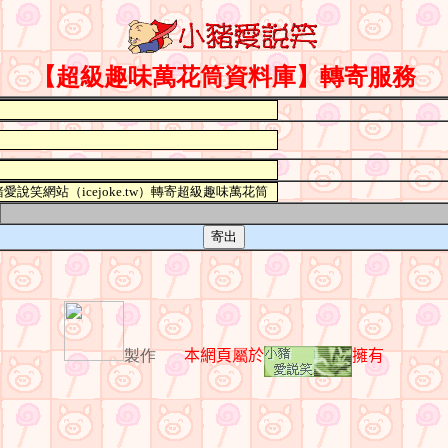
】
【超級趣味萬花筒資料庫
轉寄服務
製作
本網頁
屬
於
擁有