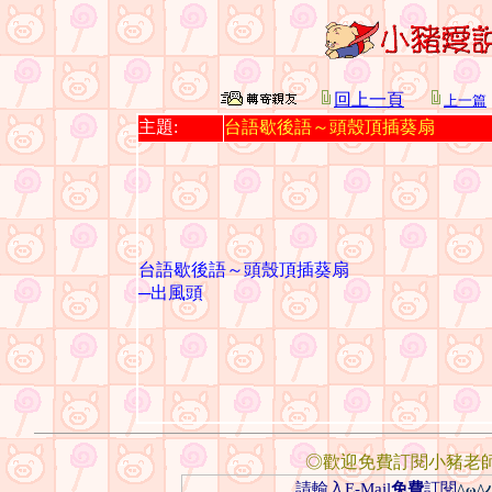
回上一頁
上一篇
主題:
台語歇後語～頭殼頂插葵扇
台語歇後語～頭殼頂插葵扇
─出風頭
◎歡迎免費訂閱小豬老
請輸入E-Mail
免費
訂閱
^ω