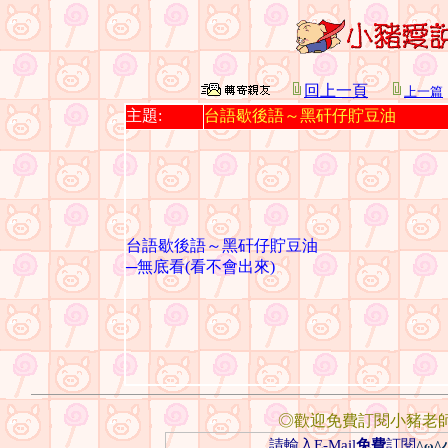
回上一頁
上一篇
主題:
台語歇後語～黑矸仔貯豆油
台語歇後語～黑矸仔貯豆油
─無底看(看不會出來)
◎歡迎免費訂閱小豬老
請輸入E-Mail
免費
訂閱
^ω