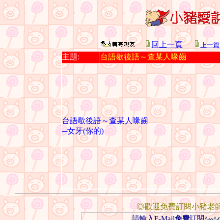
回上一頁
上一篇
主題:
台語歇後語～查某人喙齒
台語歇後語～查某人喙齒
─女牙(你的)
◎歡迎免費訂閱小豬老
請輸入E-Mail
免費
訂閱
^ω