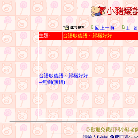
回上一頁
上一篇
主題:
台語歇後語～歸欉好好
台語歇後語～歸欉好好
─無剉(無錯)
◎歡迎免費訂閱小豬老
請輸入E-Mail
免費
訂閱
^ω