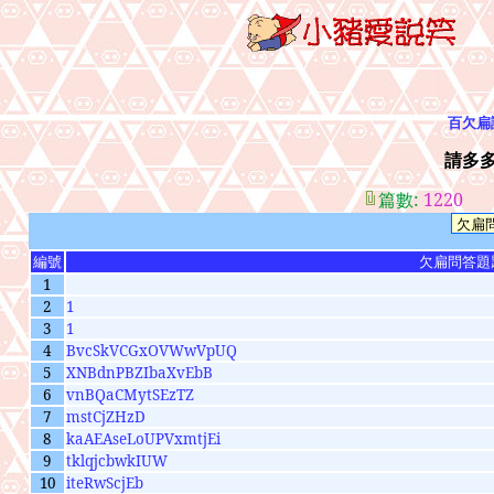
百欠扁
請多
篇數:
1220
編號
欠扁問答題
1
2
1
3
1
4
BvcSkVCGxOVWwVpUQ
5
XNBdnPBZIbaXvEbB
6
vnBQaCMytSEzTZ
7
mstCjZHzD
8
kaAEAseLoUPVxmtjEi
9
tklqjcbwkIUW
10
iteRwScjEb