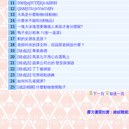
11
DMfpqYCTfJlQcAilBBl
12
QhMjUEcjvVmUdPr
13
大禹是什麼動物(猜動物)
14
什麼米不能吃(猜物品)
15
一塊大冰塊需要幾個人來踩才會分開呢?
16
鴨子坐計程車？(射一蔬菜)
17
豹的女朋友是誰？
18
老師叫你抄課文時，你該跟老師說什麼？
19
[猜成語] 畢業典禮
20
[猜成語] 馬英九不用心在選戰上
21
[猜成語] 蘋果公司出的 聲音探測器
22
[猜成語] 丁丁被綁架
23
[猜成語] 宅男唱歌跳舞
24
如何叫孔雀開屏?
25
[成語相關] 什麼動物會開瓶子
下一頁
最後一頁
露天優質拍賣：維妮雜貨