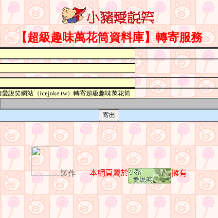
】
【超級趣味萬花筒資料庫
轉寄服務
製作
本網頁
屬
於
擁有